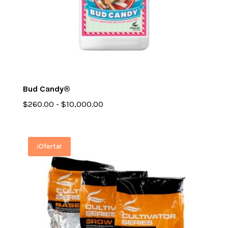
Bud Candy®
Rango
$
260.00
-
$
10,000.00
de
precios:
desde
¡Oferta!
$260.00
hasta
$10,000.00