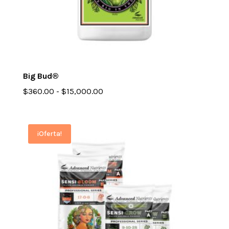
Big Bud®
Rango
$
360.00
-
$
15,000.00
de
precios:
desde
¡Oferta!
$360.00
hasta
$15,000.00