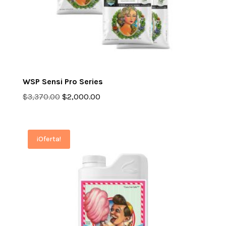
WSP Sensi Pro Series
Original
Current
$
3,370.00
$
2,000.00
price
price
was:
is:
$3,370.00.
$2,000.00.
¡Oferta!