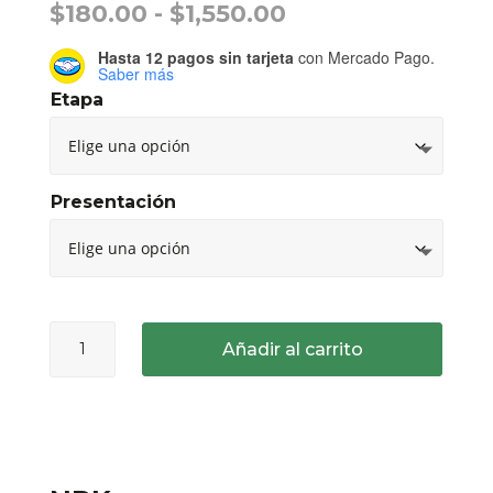
Rango
$
180.00
-
$
1,550.00
de
Hasta 12 pagos sin tarjeta
con Mercado Pago.
precios:
Saber más
desde
Etapa
$180.00
hasta
$1,550.00
Presentación
pH
Añadir al carrito
Perfect®
Sensi
Grow
&
Bloom
cantidad