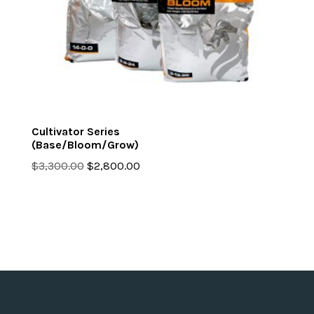
Cultivator Series
(Base/Bloom/Grow)
Original
Current
$
3,300.00
$
2,800.00
price
price
was:
is:
$3,300.00.
$2,800.00.