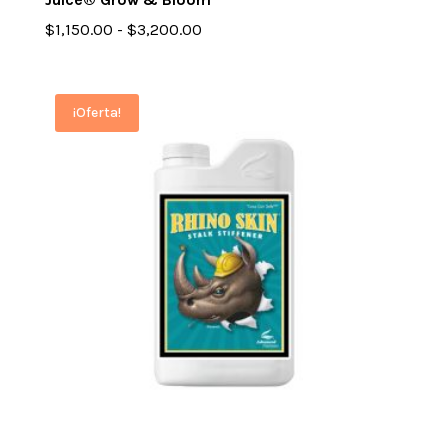
Rango
$
1,150.00
-
$
3,200.00
de
precios:
desde
¡Oferta!
$1,150.00
hasta
$3,200.00