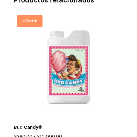
¡Oferta!
Bud Candy®
Rango
$
260.00
-
$
10,000.00