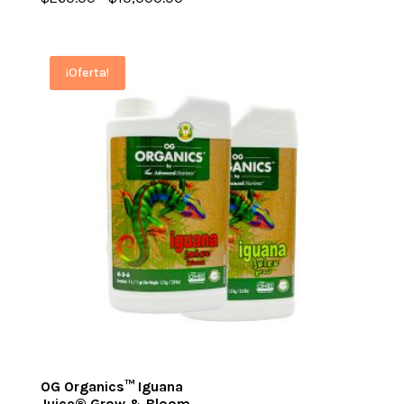
de
precios:
desde
¡Oferta!
$260.00
hasta
$10,000.00
OG Organics™ Iguana
Juice® Grow & Bloom