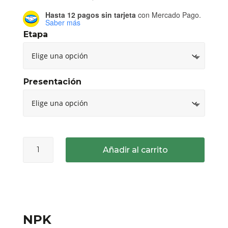
de
Hasta 12 pagos sin tarjeta
con Mercado Pago.
precios:
Saber más
desde
Etapa
$210.00
hasta
$3,800.00
Presentación
pH
Añadir al carrito
Perfect®
Grow,
Micro,
Bloom
cantidad
NPK