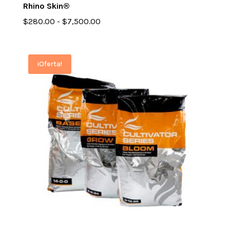
Rhino Skin®
Rango
$
280.00
-
$
7,500.00
de
precios:
desde
¡Oferta!
$280.00
hasta
$7,500.00