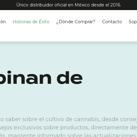
Único distribuidor oficial en México desde el 2016.
ión
Historias de Éxito
¿Dónde Comprar?
Contacto
Sop
pinan de
o saber sobre el cultivo de cannabis, desde conse
sejos exclusivos sobre productos, directamente d
s, mantente informado sobre las actualizaciones