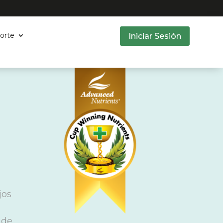
orte
Iniciar Sesión
jos
e
 de