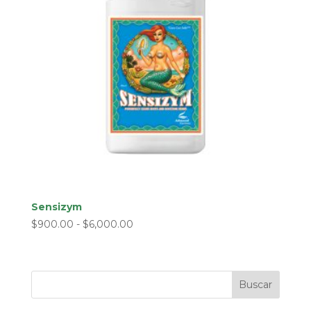
Sensizym
Rango
$
900.00
-
$
6,000.00
de
precios:
desde
Buscar
$900.00
hasta