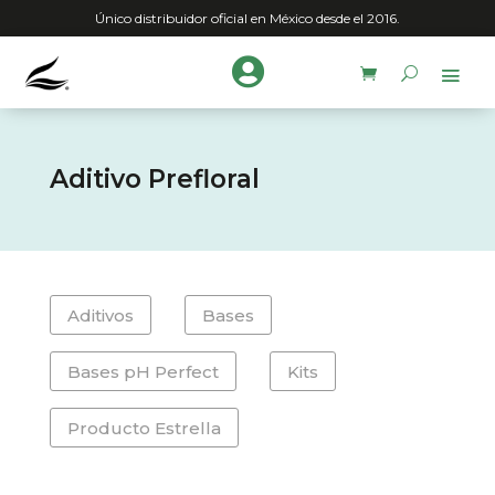
Único distribuidor oficial en México desde el 2016.

Aditivo Prefloral
Aditivos
Bases
Bases pH Perfect
Kits
Producto Estrella