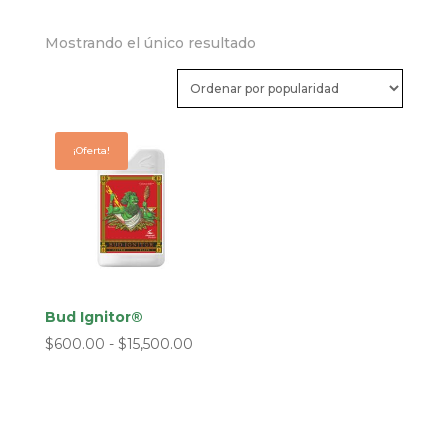
Mostrando el único resultado
¡Oferta!
Bud Ignitor®
Rango
$
600.00
-
$
15,500.00
de
precios:
desde
$600.00