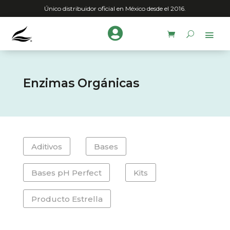
Único distribuidor oficial en México desde el 2016.

Enzimas Orgánicas
Aditivos
Bases
Bases pH Perfect
Kits
Producto Estrella