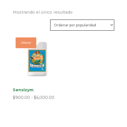
Mostrando el único resultado
¡Oferta!
Sensizym
Rango
$
900.00
-
$
6,000.00
de
precios:
desde
$900.00