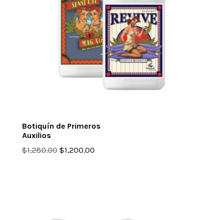
Botiquín de Primeros
Auxilios
Original
Current
$
1,280.00
$
1,200.00
price
price
was:
is:
$1,280.00.
$1,200.00.