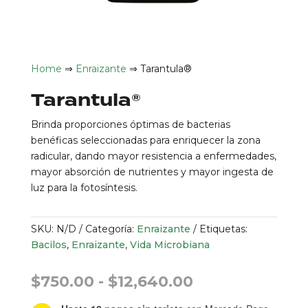
Home
⇒
Enraizante
⇒ Tarantula®
Tarantula®
Brinda proporciones óptimas de bacterias
benéficas seleccionadas para enriquecer la zona
radicular, dando mayor resistencia a enfermedades,
mayor absorción de nutrientes y mayor ingesta de
luz para la fotosíntesis.
SKU:
N/D
Categoría:
Enraizante
Etiquetas:
Bacilos
,
Enraizante
,
Vida Microbiana
Rango
$
750.00
-
$
12,640.00
de