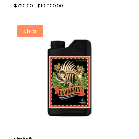
Rango
$
750.00
-
$
10,000.00
de
precios:
desde
¡Oferta!
$750.00
hasta
$10,000.00