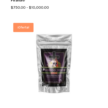
Piraña®
Rango
$
750.00
-
$
10,000.00
de
precios:
desde
¡Oferta!
$750.00
hasta
$10,000.00