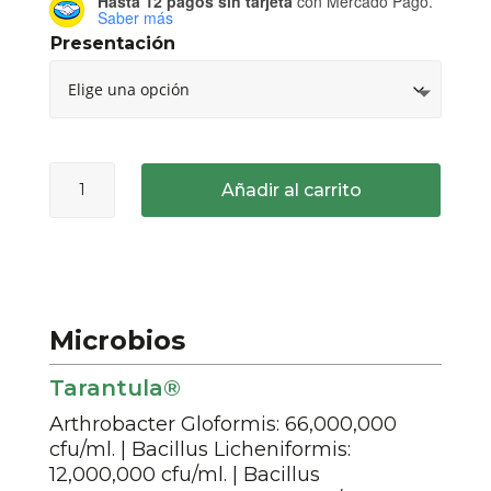
Hasta 12 pagos sin tarjeta
con Mercado Pago.
precios:
Saber más
desde
Presentación
$750.00
hasta
$12,640.00
Tarantula®
Añadir al carrito
cantidad
Microbios
Tarantula®
Arthrobacter Gloformis: 66,000,000
cfu/ml. | Bacillus Licheniformis:
12,000,000 cfu/ml. | Bacillus