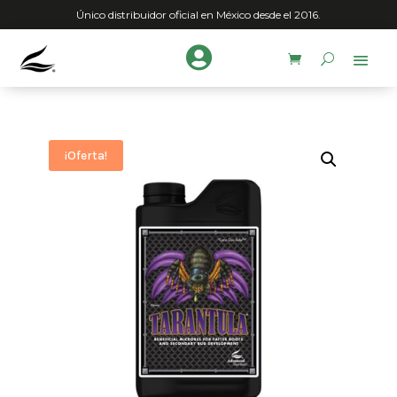
Único distribuidor oficial en México desde el 2016.

¡Oferta!