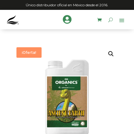
Único distribuidor oficial en México desde el 2016.

¡Oferta!