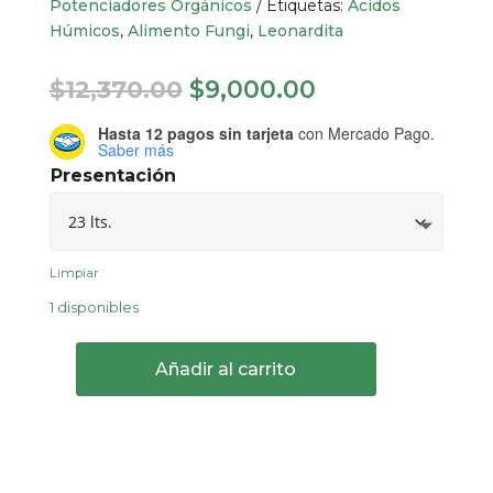
Potenciadores Orgánicos
Etiquetas:
Ácidos
Húmicos
,
Alimento Fungi
,
Leonardita
Original
Current
$
12,370.00
$
9,000.00
price
price
Hasta 12 pagos sin tarjeta
con Mercado Pago.
was:
is:
Saber más
$12,370.00.
$9,000.00.
Presentación
Limpiar
1 disponibles
Añadir al carrito
OG
Organics™
Ancient
Earth®
cantidad